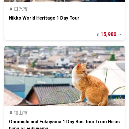
日光市
Nikko World Heritage 1 Day Tour
15,980
〜
¥
福山市
Onomichi and Fukuyama 1 Day Bus Tour from Hiros
hima or Fukuyama