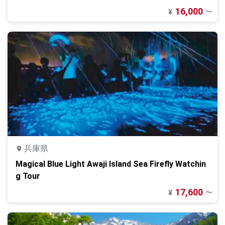
16,000
〜
¥
兵庫県
Magical Blue Light Awaji Island Sea Firefly Watchin
g Tour
17,600
〜
¥