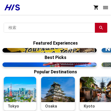
Featured Experiences
Best Picks
Popular Destinations
Tokyo
Osaka
Kyoto