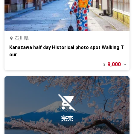
石川県
Kanazawa half day Historical photo spot Walking T
our
9,000
〜
¥
完売