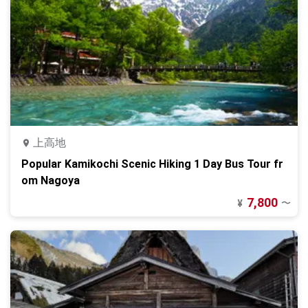
上高地
Popular Kamikochi Scenic Hiking 1 Day Bus Tour fr
om Nagoya
7,800
〜
¥