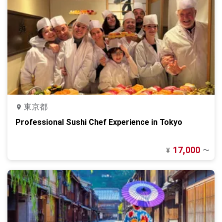
東京都
Professional Sushi Chef Experience in Tokyo
17,000
〜
¥