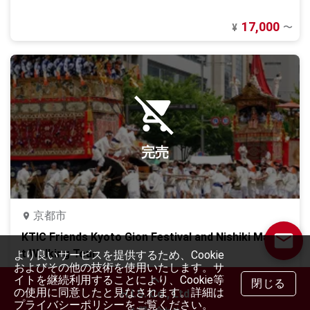
17,000
〜
¥
完売
京都市
KTIC Friends Kyoto Gion Festival and Nishiki Marke
t Walking Tour
より良いサービスを提供するため、Cookie
およびその他の技術を使用いたします。サ
12,000
〜
¥
イトを継続利用することにより、Cookie等
閉じる
の使用に同意したと見なされます。詳細は
H.I.S. Co., Ltd
プライバシーポリシーをご覧ください。